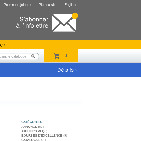
Pour nous joindre
Plan du site
English
IQUE
0
Détails ›
CATÉGORIES
ANNONCE
(63)
ATELIERS PUQ
(8)
BOURSES D'EXCELLENCE
(5)
CATALOGUES
(13)