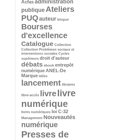
administration
Acfas
Ateliers
publique
PUQ
auteur
blogue
Bourses
d'excellence
Catalogue
Collection
Collection Problèmes sociaux et
interventions sociales
Cycles
droit d'auteur
supérieurs
débats
entrepôt
ebook
numérique ANEL-De
Marque
idées
lancement
libraires
livre
livre
libre-accès
numérique
loi C-32
livres numériques
Nouveautés
Management
numérique
Presses de