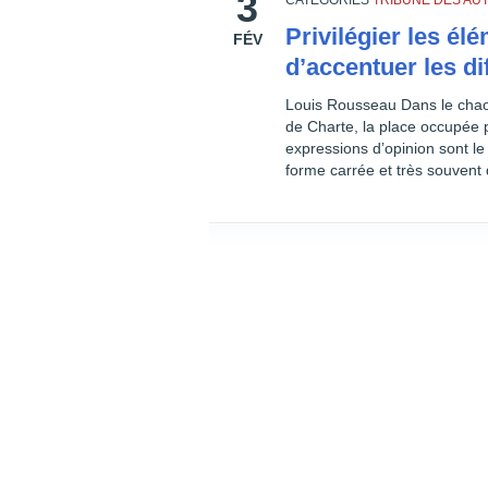
3
CATEGORIES
TRIBUNE DES AU
Privilégier les é
FÉV
d’accentuer les di
Louis Rousseau Dans le chaos
de Charte, la place occupée p
expressions d’opinion sont le
forme carrée et très souvent 