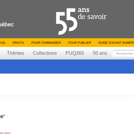
PUQ
DROITS
POUR COMMANDER
POUR PUBLIER
GUIDE D’ACHAT NUMÉR
Thèmes
Collections
PUQ360
50 ans
e’