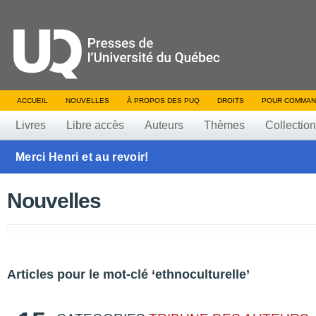
ACCUEIL
NOUVELLES
À PROPOS DES PUQ
DROITS
POUR COMMAN
Livres
Libre accès
Auteurs
Thèmes
Collectio
Merci Henri et au revoir!
Nouvelles
Articles pour le mot-clé ‘ethnoculturelle’