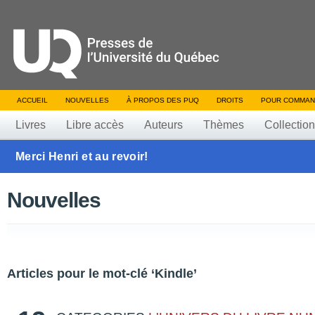
ACCUEIL
NOUVELLES
À PROPOS DES PUQ
DROITS
POUR COMMAN
Livres
Libre accès
Auteurs
Thèmes
Collectio
Merci Henri et au revoir!
Nouvelles
Articles pour le mot-clé ‘Kindle’