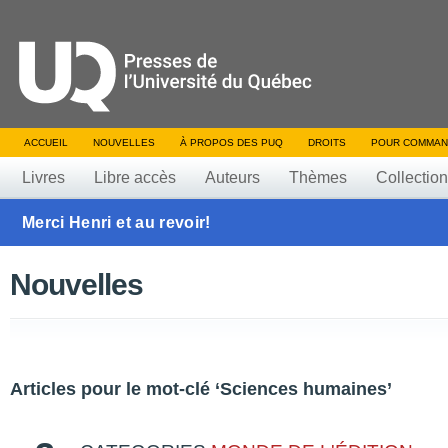
ACCUEIL
NOUVELLES
À PROPOS DES PUQ
DROITS
POUR COMMAN
Livres
Libre accès
Auteurs
Thèmes
Collectio
Merci Henri et au revoir!
Nouvelles
Articles pour le mot-clé ‘Sciences humaines’