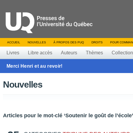
ACCUEIL
NOUVELLES
À PROPOS DES PUQ
DROITS
POUR COMMAN
Livres
Libre accès
Auteurs
Thèmes
Collectio
Merci Henri et au revoir!
Nouvelles
Articles pour le mot-clé ‘Soutenir le goût de l’école