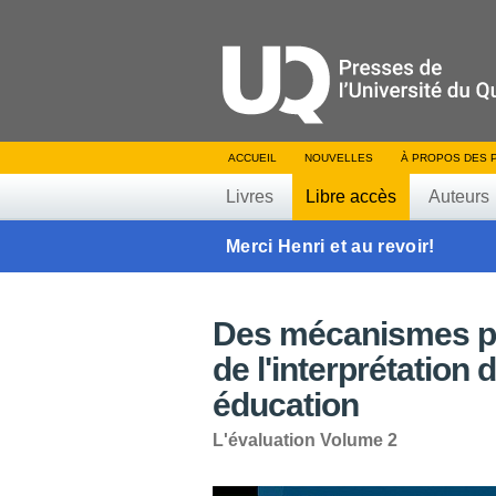
ACCUEIL
NOUVELLES
À PROPOS DES 
Livres
Libre accès
Auteurs
Merci Henri et au revoir!
Des mécanismes pou
de l'interprétation
éducation
L'évaluation Volume 2