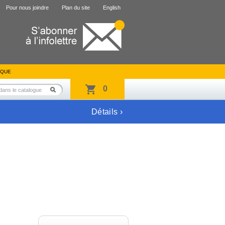
Pour nous joindre
Plan du site
English
IQUE
0
Détails ›