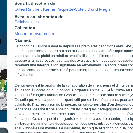
Sous la direction de
Gilles Raîche
,
Karine Paquette-Côté
,
David Magis
Avec la collaboration de
Collaborateurs
Collection
Mesure et évaluation
Résumé
La notion de validité a évolué depuis ses premières définitions vers 1950,
qu’on la considère aujourd’hui non plus comme une caractéristique intri
la mesure, mais plutôt en relation avec l’utilisation et l’interprétation du sc
associé à la mesure. Les résultats des évaluations en éducation possède
rarement une interprétation signifiante en eux-mêmes. Le score prend so
dans le cadre de référence utilisé pour l’interprétation et dans les inféren
d’évaluation.
Cet ouvrage est le produit de la collaboration de chercheurs et d’interven
éducation à l’occasion d’un colloque organisé en mai 2009 à Ottawa au
e
lors du 77
congrès annuel de l’Association francophone pour le savoir (
Ce colloque visait à porter un regard critique sur les mécanismes pour as
validité de l’interprétation de la mesure en éducation afin d’en dégager d
tendances, des solutions et de nourrir les pratiques pédagogiques ainsi q
développement de la recherche dans le domaine de la mesure et de l’éva
éducation. Ce colloque était organisé selon trois axes. Le premier, théori
s’attardait notamment au développement des construits, aux avancées th
et aux modèles de mesure. Le deuxième, technique et technologique, port