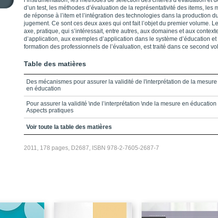
l’instrumentation, les méthodes de sélection des critères d’évaluation et 
d’un test, les méthodes d’évaluation de la représentativité des items, les
de réponse à l’item et l’intégration des technologies dans la production d
jugement. Ce sont ces deux axes qui ont fait l’objet du premier volume. L
axe, pratique, qui s’intéressait, entre autres, aux domaines et aux context
d’application, aux exemples d’application dans le système d’éducation et 
formation des professionnels de l’évaluation, est traité dans ce second v
Table des matières
Des mécanismes pour assurer la validité de l'interprétation de la mesure
en éducation
Pour assurer la validité \nde l’interprétation \nde la mesure en éducation 
Aspects pratiques
Partie 1 / L’évaluation \ndes apprentissages et les pratiques
Voir toute la table des matières
pédagogiques
Chapitre 1 / La validité du diagnostic issu \nd’un mariage entre didactiqu
2011, 178 pages, D2687, ISBN 978-2-7605-2687-7
\net mesure sur un test existant
Chapitre 2 / Utilisation du degré de certitude et du degré de réalisme
\ndans un contexte \nd’évaluation diagnostique
Chapitre 3 / L’intégration des pratiques d’évaluation des apprentissages
aux pratiques pédagogiques et les données du teims
Chapitre 4 / Validité des situations \nde compétence