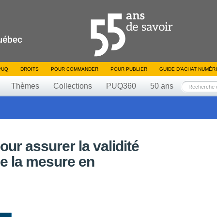
PUQ
DROITS
POUR COMMANDER
POUR PUBLIER
GUIDE D’ACHAT NUMÉR
Thèmes
Collections
PUQ360
50 ans
r assurer la validité
 de la mesure en