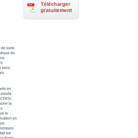
Télécharger
gratuitement
 de sorte
nsèque de
ore
nt
n sens
ces
ants en
 Canada
ACFAS).
surer la
es
ue le
luation en
que,
éoriques
ait sur