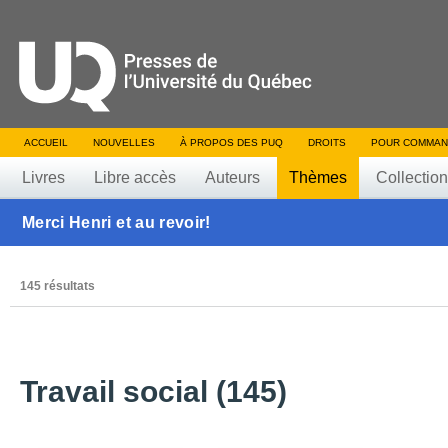
ACCUEIL
NOUVELLES
À PROPOS DES PUQ
DROITS
POUR COMMAN
Livres
Libre accès
Auteurs
Thèmes
Collectio
Merci Henri et au revoir!
145 résultats
Travail social (145)