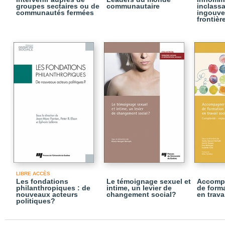
groupes sectaires ou de
communautaire
inclassa
communautés fermées
ingouve
frontièr
LIBRE ACCÈS
Les fondations
Le témoignage sexuel et
Accompa
philanthropiques : de
intime, un levier de
de form
nouveaux acteurs
changement social?
en trava
politiques?