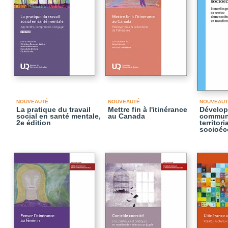
NOUVEAUTÉ
NOUVEAUTÉ
NOUVEAUT
La pratique du travail
Mettre fin à l'itinérance
Dévelop
social en santé mentale,
au Canada
commun
2e édition
territori
socioéc