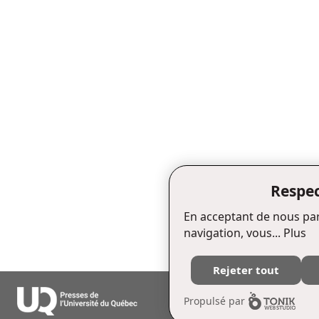
Respec
En acceptant de nous par
navigation, vous...
Plus
Rejeter tout
Édifice Fleurie, 480, de La Chapell
Propulsé par
Tél. : (418) 657-4399 Téléc. : (418