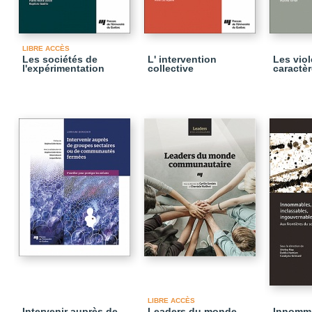
LIBRE ACCÈS
Les sociétés de
L' intervention
Les vio
l'expérimentation
collective
caractèr
LIBRE ACCÈS
Intervenir auprès de
Leaders du monde
Innomma