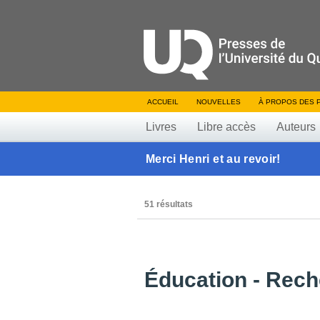
ACCUEIL
NOUVELLES
À PROPOS DES 
Livres
Libre accès
Auteurs
Merci Henri et au revoir!
51 résultats
Éducation - Rec