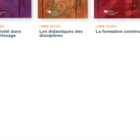
CÈS
LIBRE ACCÈS
LIBRE ACCÈS
tivité dans
Les didactiques des
La formation contin
ntissage
disciplines