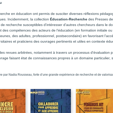
u
erche en éducation ont permis de susciter diverses réflexions pédagog
ues. Incidemment, la collection
Éducation-Recherche
des Presses de 
s de recherche susceptibles d'intéresser d'autres chercheurs dans le d
nt des compétences des acteurs de l'éducation (en formation initiale ou
 jeunes, des adultes, professionnel, postsecondaire) en favorisant l'ac
rsitaires et praticiens des ouvrages pertinents et utiles en contexte éduc
é des revues arbitrées, notamment à travers un processus d'évaluation par
rage faisant état de connaissances propres à un domaine particulier, so
ée par Nadia Rousseau, forte d’une grande expérience de recherche et de valorisat