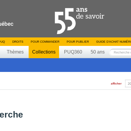
PUQ
DROITS
POUR COMMANDER
POUR PUBLIER
GUIDE D’ACHAT NUMÉR
Thèmes
Collections
PUQ360
50 ans
afficher
20
herche