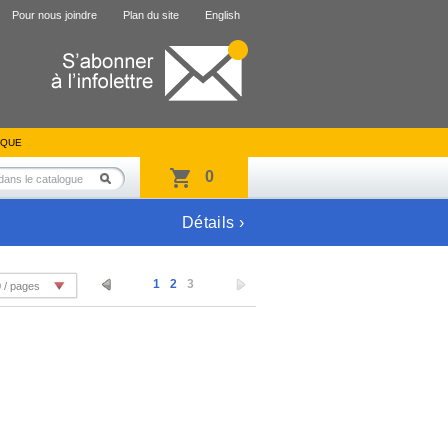
Pour nous joindre
Plan du site
English
IQUE
0
Détails ›
1
2
3
 / pages