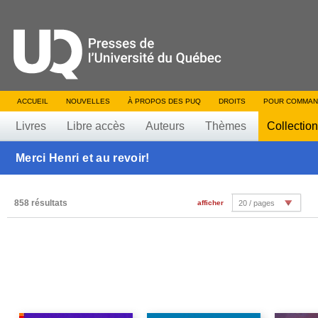
ACCUEIL
NOUVELLES
À PROPOS DES PUQ
DROITS
POUR COMMAN
Livres
Libre accès
Auteurs
Thèmes
Collectio
Merci Henri et au revoir!
858 résultats
afficher
20 / pages