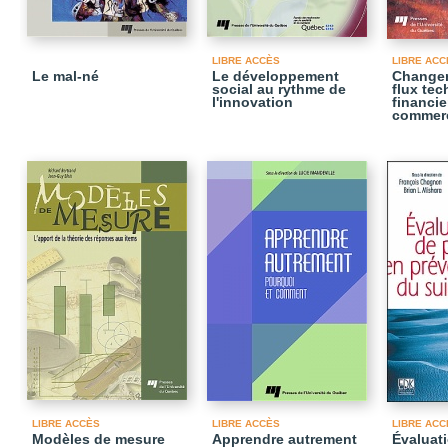
LIBRE ACCÈS
LIBRE ACC
Le mal-né
Le développement
Changem
social au rythme de
flux te
l'innovation
financie
commer
LIBRE ACCÈS
LIBRE ACCÈS
LIBRE ACC
Modèles de mesure
Apprendre autrement
Évaluat