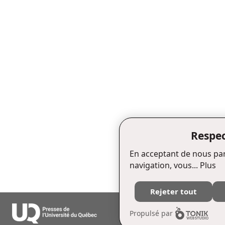
Respec
En acceptant de nous par
navigation, vous...
Plus
Rejeter tout
Édifice Fleurie, 480, de La Chapell
Propulsé par
Tél. : (418) 657-4399 Téléc. : (418