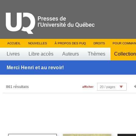
ACCUEIL
NOUVELLES
À PROPOS DES PUQ
DROITS
POUR COMMAN
Livres
Libre accès
Auteurs
Thèmes
Collectio
Merci Henri et au revoir!
861 résultats
afficher
20 / pages