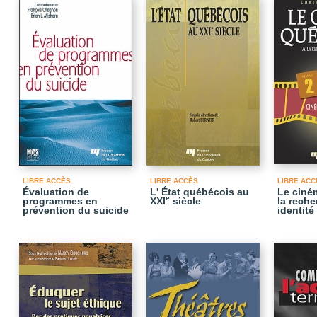
LIBRE ACCÈS
LIBRE ACCÈS
LIBRE ACC
Évaluation de
L' État québécois au
Le ciné
e
programmes en
XXI
siècle
la reche
prévention du suicide
identité