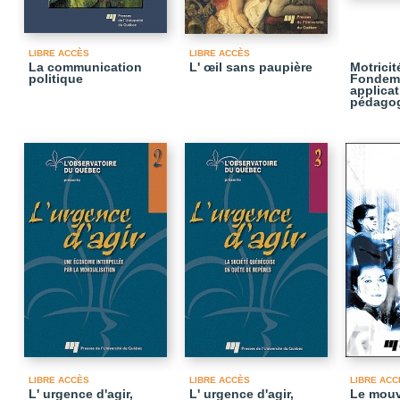
LIBRE ACCÈS
LIBRE ACCÈS
La communication
L' œil sans paupière
Motrici
politique
Fondeme
applica
pédagog
LIBRE ACCÈS
LIBRE ACCÈS
LIBRE ACC
L' urgence d'agir,
L' urgence d'agir,
Le mouv