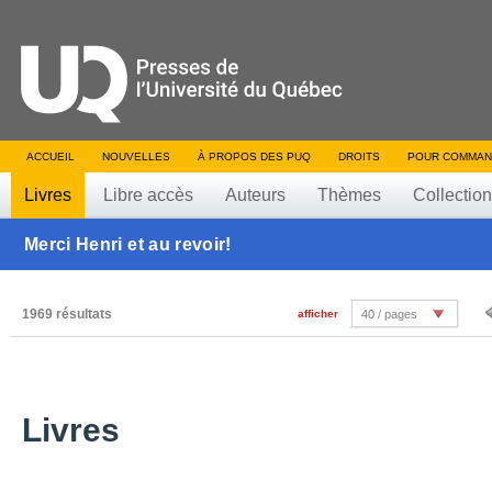
ACCUEIL
NOUVELLES
À PROPOS DES PUQ
DROITS
POUR COMMAN
Livres
Libre accès
Auteurs
Thèmes
Collectio
Merci Henri et au revoir!
1969 résultats
afficher
40 / pages
Livres