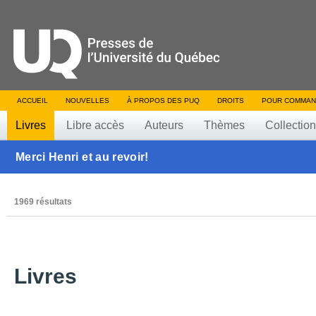
ACCUEIL
NOUVELLES
À PROPOS DES PUQ
DROITS
POUR COMMAN
Livres
Libre accès
Auteurs
Thèmes
Collectio
Merci Henri et au revoir!
1969 résultats
Livres