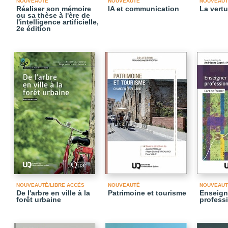
NOUVEAUTÉ
NOUVEAUTÉ
NOUVEAUT
Réaliser son mémoire
IA et communication
La vertu
ou sa thèse à l'ère de
l'intelligence artificielle,
2e édition
NOUVEAUTÉ/LIBRE ACCÈS
NOUVEAUTÉ
NOUVEAUT
De l'arbre en ville à la
Patrimoine et tourisme
Enseign
forêt urbaine
profess