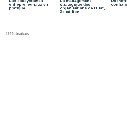
Les écosystèmes
Le management
Déchiffr
entrepreneuriaux en
stratégique des
confian
pratique
organisations de l'État,
2e édition
1969 résultats