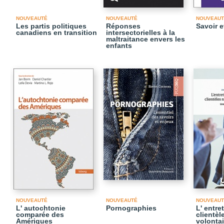
NOUVEAUTÉ
NOUVEAUTÉ
NOUVEAUT
Les partis politiques
Réponses
Savoir e
canadiens en transition
intersectorielles à la
maltraitance envers les
enfants
NOUVEAUTÉ
NOUVEAUTÉ
NOUVEAUT
L' autochtonie
Pornographies
L' entre
comparée des
clientèl
Amériques
volontai