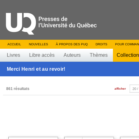
ACCUEIL
NOUVELLES
À PROPOS DES PUQ
DROITS
POUR COMMAN
Livres
Libre accès
Auteurs
Thèmes
Collectio
Merci Henri et au revoir!
861 résultats
afficher
20 /