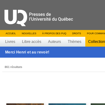
ACCUEIL
NOUVELLES
À PROPOS DES PUQ
DROITS
POUR COMMAN
Livres
Libre accès
Auteurs
Thèmes
Collectio
Merci Henri et au revoir!
861 résultats