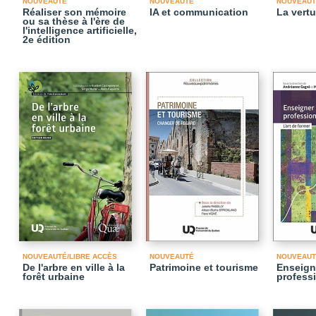
NOUVEAUTÉ
NOUVEAUTÉ
NOUVEAUT
Réaliser son mémoire
IA et communication
La vertu
ou sa thèse à l'ère de
l'intelligence artificielle,
2e édition
NOUVEAUTÉ/LIBRE ACCÈS
NOUVEAUTÉ
NOUVEAUT
De l'arbre en ville à la
Patrimoine et tourisme
Enseign
forêt urbaine
profess