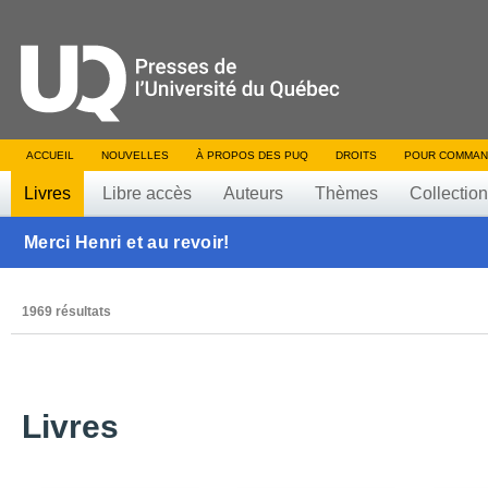
ACCUEIL
NOUVELLES
À PROPOS DES PUQ
DROITS
POUR COMMAN
Livres
Libre accès
Auteurs
Thèmes
Collectio
Merci Henri et au revoir!
1969 résultats
Livres