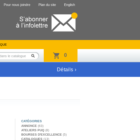
Pour nous joindre
Plan du site
English
IQUE
0
Détails ›
CATÉGORIES
ANNONCE
(63)
ATELIERS PUQ
(8)
BOURSES D'EXCELLENCE
(5)
CATALOGUES
(13)