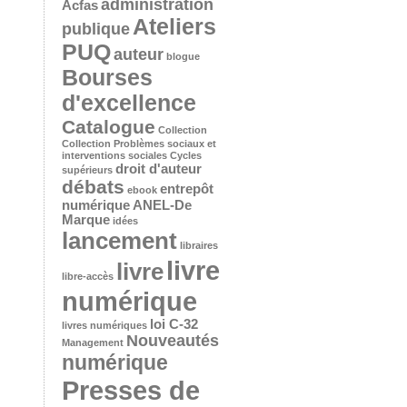
administration
Acfas
Ateliers
publique
PUQ
auteur
blogue
Bourses
d'excellence
Catalogue
Collection
Collection Problèmes sociaux et
interventions sociales
Cycles
droit d'auteur
supérieurs
débats
entrepôt
ebook
numérique ANEL-De
Marque
idées
lancement
libraires
livre
livre
libre-accès
numérique
loi C-32
livres numériques
Nouveautés
Management
numérique
Presses de