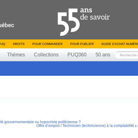
PUQ
DROITS
POUR COMMANDER
POUR PUBLIER
GUIDE D’ACHAT NUMÉR
Thèmes
Collections
PUQ360
50 ans
nté gouvernementale ou hypocrisie politicienne ?
Offre d’emploi / Technicien (technicienne) à la comptabilité
»