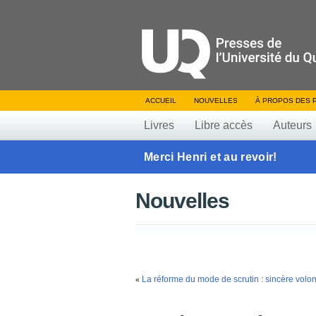
ACCUEIL
NOUVELLES
À PROPOS DES 
Livres
Libre accès
Auteurs
Merci Henri et au revoir!
Nouvelles
La réforme du mode de scrutin : sincère volo
«