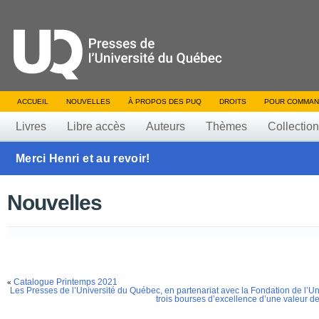
ACCUEIL
NOUVELLES
À PROPOS DES PUQ
DROITS
POUR COMMAN
Livres
Libre accès
Auteurs
Thèmes
Collectio
Merci Henri et au revoir!
Nouvelles
Catalogue Printemps 2021
«
Les Presses de l’Université du Québec, en partenariat avec la Fondation de l’U
trois bourses d’excellence d’une valeur d