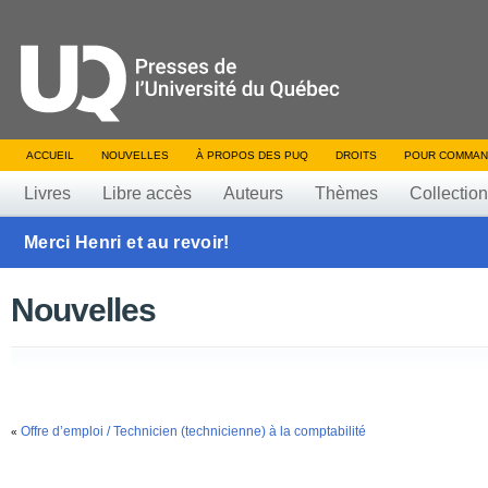
ACCUEIL
NOUVELLES
À PROPOS DES PUQ
DROITS
POUR COMMAN
Livres
Libre accès
Auteurs
Thèmes
Collectio
Merci Henri et au revoir!
Nouvelles
Offre d’emploi / Technicien (technicienne) à la comptabilité
«