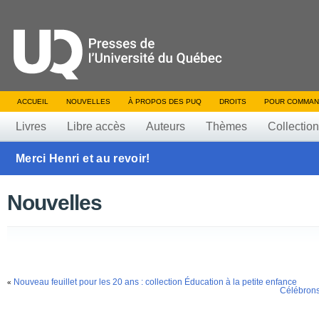
ACCUEIL
NOUVELLES
À PROPOS DES PUQ
DROITS
POUR COMMAN
Livres
Libre accès
Auteurs
Thèmes
Collectio
Merci Henri et au revoir!
Nouvelles
Nouveau feuillet pour les 20 ans : collection Éducation à la petite enfance
«
Célébrons