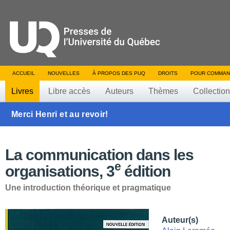
ACCUEIL
NOUVELLES
À PROPOS DES PUQ
DROITS
POUR COMMAN
Livres
Libre accès
Auteurs
Thèmes
Collectio
Merci Henri et au revoir!
La communication dans les
e
organisations, 3
édition
Une introduction théorique et pragmatique
Auteur(s)