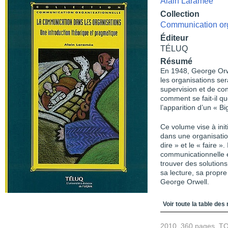
Alain Laramée
Collection
Communication org
Éditeur
TÉLUQ
Résumé
En 1948, George Orw
les organisations se
supervision et de con
comment se fait-il qu
l’apparition d’un « Bi
Ce volume vise à ini
dans une organisatio
dire » et le « faire »
communicationnelle e
trouver des solutions.
sa lecture, sa propre
George Orwell.
Table des matièr
Voir toute la table des
2010, 360 pages, T