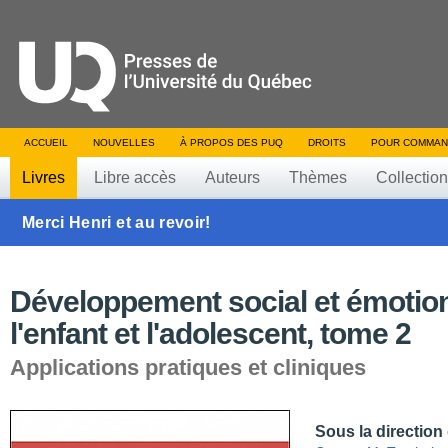
ACCUEIL
NOUVELLES
À PROPOS DES PUQ
DROITS
POUR COMMAN
Livres
Libre accès
Auteurs
Thèmes
Collectio
Merci Henri et au revoir!
Développement social et émotio
l'enfant et l'adolescent, tome 2
Applications pratiques et cliniques
Sous la direction