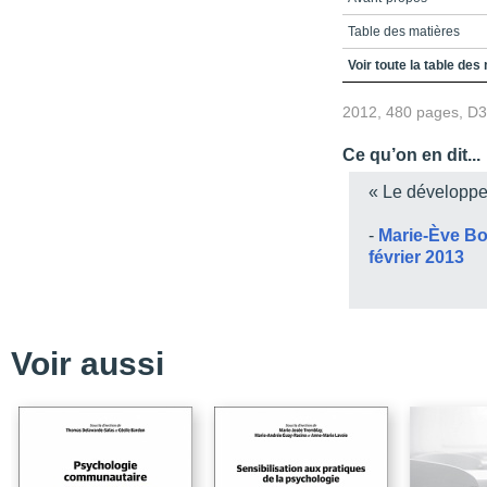
Table des matières
Introduction. Un constat
Voir toute la table des
développement social et
2012, 480 pages, D
Références
Chapitre 1. Le développ
Ce qu’on en dit...
Définition
« Le développe
L’ampleur de la maltrai
-
Marie-Ève Bo
Les conséquences sur 
février 2013
Les processus
Références
Chapitre 2. Le placement
Voir aussi
de l’enfant et modèle d’
La situation de l’enfant
L’attachement et le pla
Le développement socioa