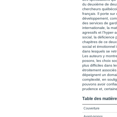
du deuxième de deux
chercheurs québécois
français. Il porte su
développement, comme
des services de garde
internationale, la m
agressifs et l’hyper-
social, la déficience 
chapitres de ce deux
social et émotionnel 
dans lesquels se retr
Les auteurs y montre
posons, les choix so
plus difficiles dans 
étroitement associés
dépeignent un domai
complexité, en souli
pouvons avoir confia
prudence et, certain
Table des matièr
Couverture
Avant-propos