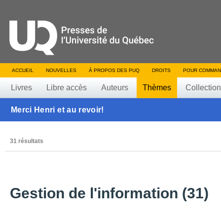
ACCUEIL
NOUVELLES
À PROPOS DES PUQ
DROITS
POUR COMMAN
Livres
Libre accès
Auteurs
Thèmes
Collectio
Merci Henri et au revoir!
31 résultats
Gestion de l'information (31)