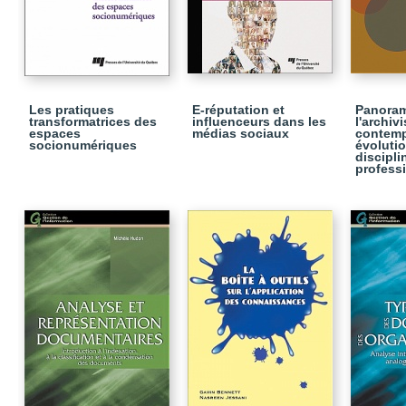
Les pratiques
E-réputation et
Panora
transformatrices des
influenceurs dans les
l'archiv
espaces
médias sociaux
contemp
socionumériques
évolutio
discipli
profess