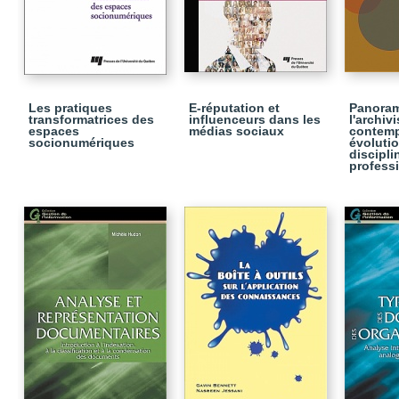
Les pratiques
E-réputation et
Panora
transformatrices des
influenceurs dans les
l'archiv
espaces
médias sociaux
contemp
socionumériques
évolutio
discipli
profess