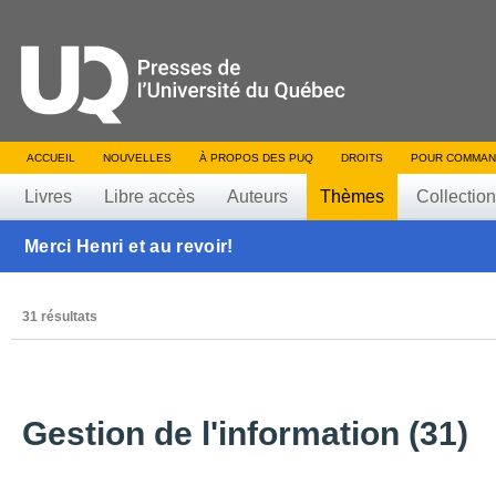
ACCUEIL
NOUVELLES
À PROPOS DES PUQ
DROITS
POUR COMMAN
Livres
Libre accès
Auteurs
Thèmes
Collectio
Merci Henri et au revoir!
31 résultats
Gestion de l'information (31)