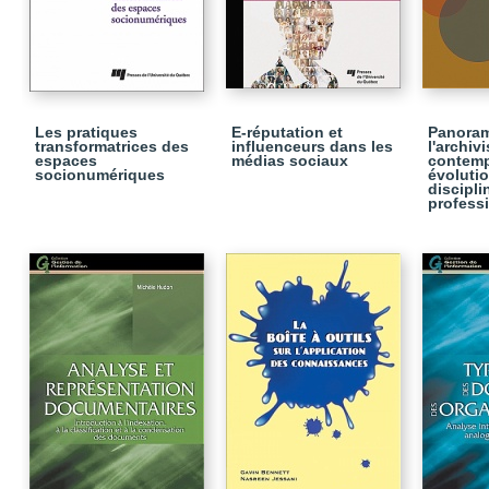
Les pratiques
E-réputation et
Panora
transformatrices des
influenceurs dans les
l'archiv
espaces
médias sociaux
contemp
socionumériques
évolutio
discipli
profess