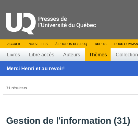
ACCUEIL
NOUVELLES
À PROPOS DES PUQ
DROITS
POUR COMMAN
Livres
Libre accès
Auteurs
Thèmes
Collectio
Merci Henri et au revoir!
31 résultats
Gestion de l'information (31)