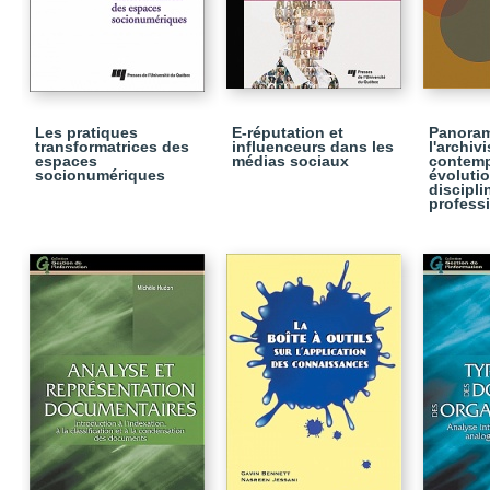
Les pratiques
E-réputation et
Panora
transformatrices des
influenceurs dans les
l'archiv
espaces
médias sociaux
contemp
socionumériques
évolutio
discipli
profess