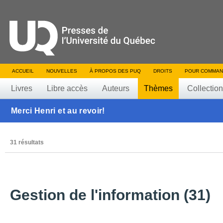
ACCUEIL
NOUVELLES
À PROPOS DES PUQ
DROITS
POUR COMMAN
Livres
Libre accès
Auteurs
Thèmes
Collectio
Merci Henri et au revoir!
31 résultats
Gestion de l'information (31)