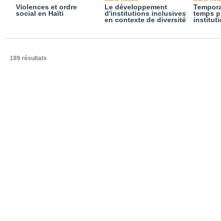
Violences et ordre
Le développement
Temporal
social en Haïti
d'institutions inclusives
temps p
en contexte de diversité
institut
189 résultats