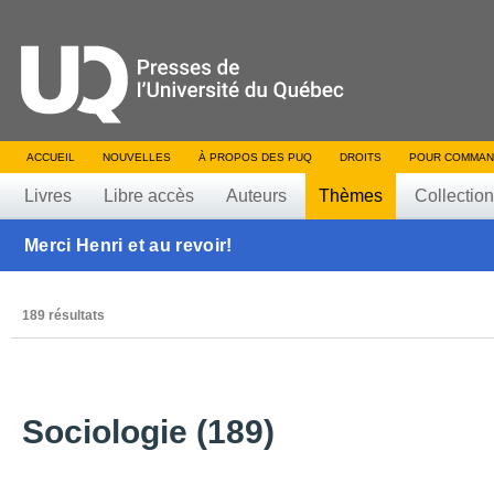
ACCUEIL
NOUVELLES
À PROPOS DES PUQ
DROITS
POUR COMMAN
Livres
Libre accès
Auteurs
Thèmes
Collectio
Merci Henri et au revoir!
189 résultats
Sociologie (189)