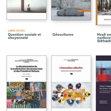
LIBRE ACCÈS
Question sociale et
Géocultures
Hvað er
citoyenneté
norðurs
Siðfræði