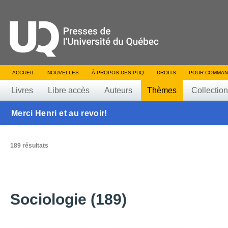
ACCUEIL
NOUVELLES
À PROPOS DES PUQ
DROITS
POUR COMMAN
Livres
Libre accès
Auteurs
Thèmes
Collectio
Merci Henri et au revoir!
189 résultats
Sociologie (189)