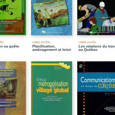
CÈS
LIBRE ACCÈS
LIBRE ACCÈS
n sa quête
Planification,
Les relations du trav
aménagement et loisir
au Québec