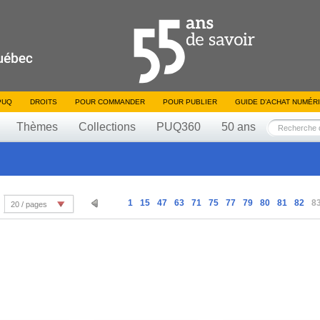
PUQ
DROITS
POUR COMMANDER
POUR PUBLIER
GUIDE D’ACHAT NUMÉR
Thèmes
Collections
PUQ360
50 ans
1
15
47
63
71
75
77
79
80
81
82
8
20 / pages