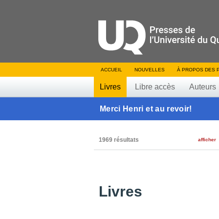
ACCUEIL
NOUVELLES
À PROPOS DES 
Livres
Libre accès
Auteurs
Merci Henri et au revoir!
1969 résultats
afficher
Livres