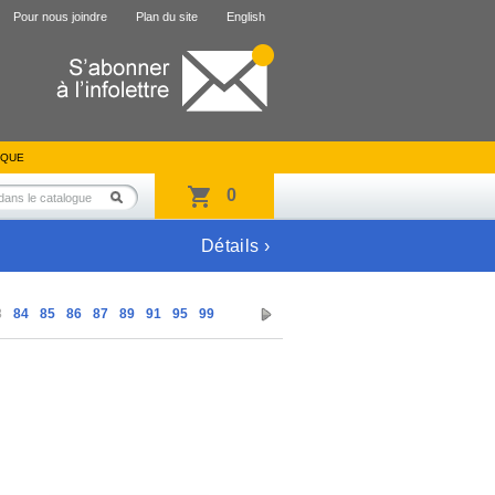
Pour nous joindre
Plan du site
English
IQUE
0
Détails ›
3
84
85
86
87
89
91
95
99