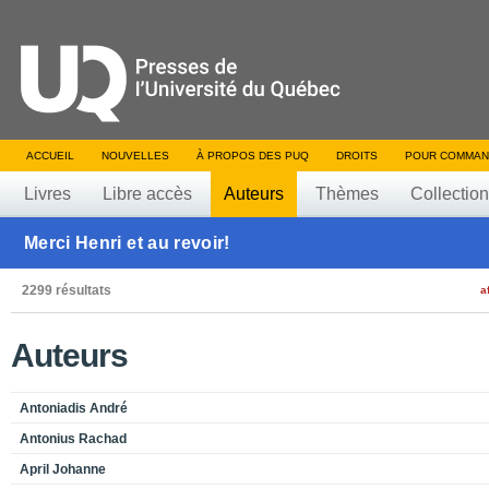
ACCUEIL
NOUVELLES
À PROPOS DES PUQ
DROITS
POUR COMMAN
Livres
Libre accès
Auteurs
Thèmes
Collectio
Merci Henri et au revoir!
2299 résultats
a
Auteurs
Antoniadis André
Antonius Rachad
April Johanne