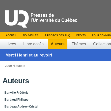
ACCUEIL
NOUVELLES
À PROPOS DES PUQ
DROITS
POUR COMMAN
Livres
Libre accès
Auteurs
Thèmes
Collectio
Merci Henri et au revoir!
2299 résultats
Auteurs
Banville Frédéric
Barbaud Philippe
Barbeau Audrey-Kristel