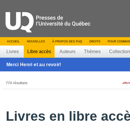
ACCUEIL
NOUVELLES
À PROPOS DES PUQ
DROITS
POUR COMMAN
Livres
Libre accès
Auteurs
Thèmes
Collectio
Merci Henri et au revoir!
774 résultats
affic
Livres en libre acc