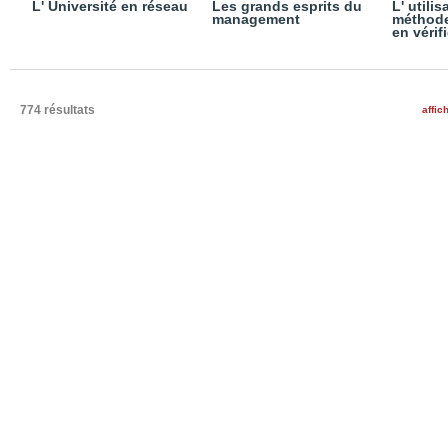
L' Université en réseau
Les grands esprits du
L' utili
management
méthode
en vérif
774 résultats
affic