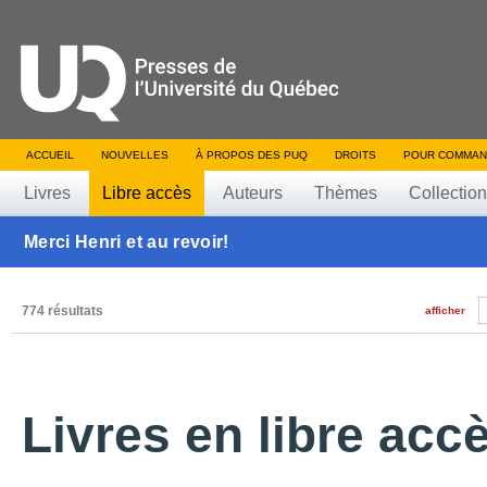
ACCUEIL
NOUVELLES
À PROPOS DES PUQ
DROITS
POUR COMMAN
Livres
Libre accès
Auteurs
Thèmes
Collectio
Merci Henri et au revoir!
774 résultats
afficher
Livres en libre acc