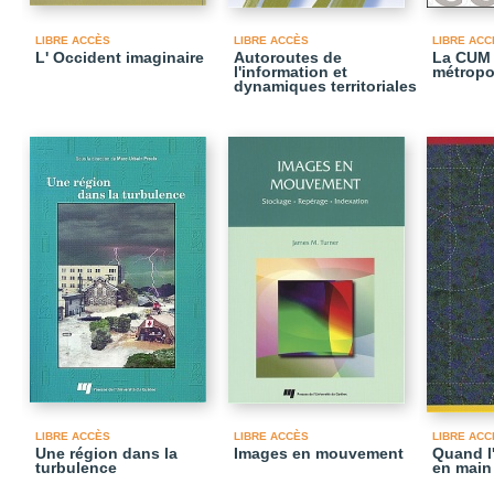
LIBRE ACCÈS
LIBRE ACCÈS
LIBRE ACC
L' Occident imaginaire
Autoroutes de
La CUM 
l'information et
métropo
dynamiques territoriales
LIBRE ACCÈS
LIBRE ACCÈS
LIBRE ACC
Une région dans la
Images en mouvement
Quand l
turbulence
en main