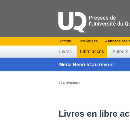
ACCUEIL
NOUVELLES
À PROPOS DES 
Livres
Libre accès
Auteurs
Merci Henri et au revoir!
774 résultats
Livres en libre a