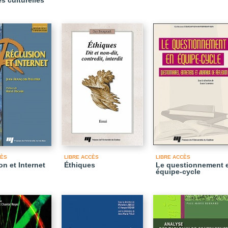
s culturelles
CÈS
LIBRE ACCÈS
LIBRE ACCÈS
on et Internet
Éthiques
Le questionnement 
équipe-cycle