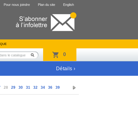
Pour nous joindre
Plan du site
English
IQUE
0
Détails ›
7
28
29
30
31
32
34
36
39