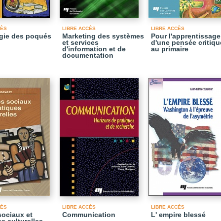
CÈS
LIBRE ACCÈS
LIBRE ACCÈS
gie des poqués
Marketing des systèmes
Pour l'apprentissage
et services
d'une pensée critiqu
d'information et de
au primaire
documentation
CÈS
LIBRE ACCÈS
LIBRE ACCÈS
ociaux et
Communication
L' empire blessé