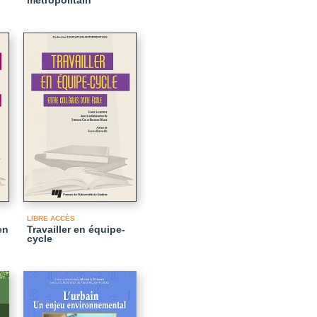
métropolitain
LIBRE ACCÈS
en
Travailler en équipe-
cycle