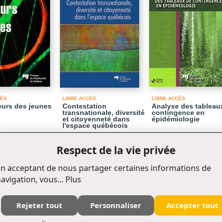
CÈS
LIBRE ACCÈS
LIBRE ACCÈS
eurs des jeunes
Contestation
Analyse des tableau
transnationale, diversité
contingence en
et citoyenneté dans
épidémiologie
l'espace québécois
Respect de la vie privée
1
8
16
20
22
24
25
26
2
afficher
20 / pages
n acceptant de nous partager certaines informations de
avigation, vous...
Plus
Rejeter tout
Personnaliser
Accepter tout