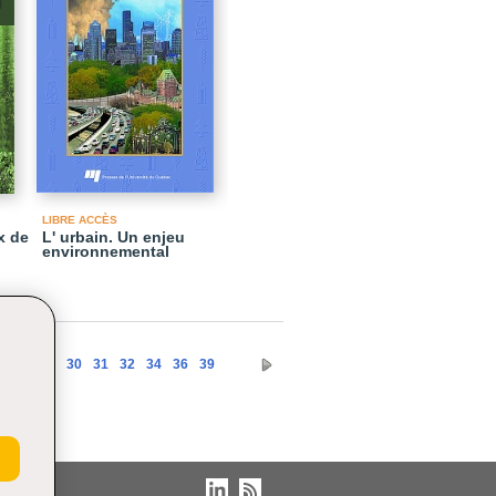
LIBRE ACCÈS
x de
L' urbain. Un enjeu
environnemental
7
28
29
30
31
32
34
36
39