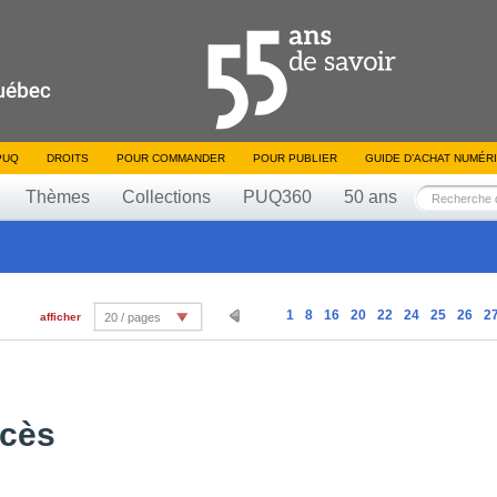
PUQ
DROITS
POUR COMMANDER
POUR PUBLIER
GUIDE D’ACHAT NUMÉR
Thèmes
Collections
PUQ360
50 ans
1
8
16
20
22
24
25
26
2
afficher
20 / pages
ccès