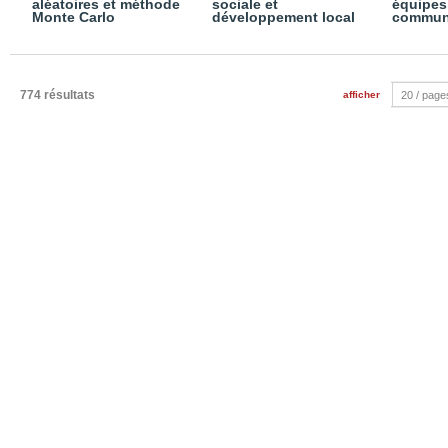
aléatoires et méthode
sociale et
équipes 
Monte Carlo
développement local
commun
774 résultats
afficher
20 / page