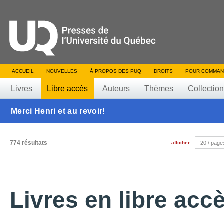
ACCUEIL
NOUVELLES
À PROPOS DES PUQ
DROITS
POUR COMMAN
Livres
Libre accès
Auteurs
Thèmes
Collectio
Merci Henri et au revoir!
774 résultats
afficher
20 / page
Livres en libre acc