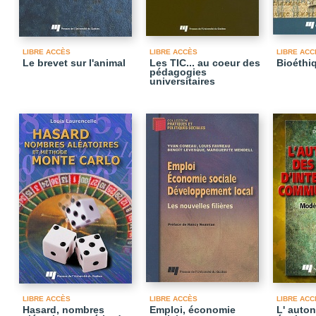
LIBRE ACCÈS
LIBRE ACCÈS
LIBRE ACC
Le brevet sur l'animal
Les TIC... au coeur des
Bioéthi
pédagogies
universitaires
LIBRE ACCÈS
LIBRE ACCÈS
LIBRE ACC
Hasard, nombres
Emploi, économie
L' auto