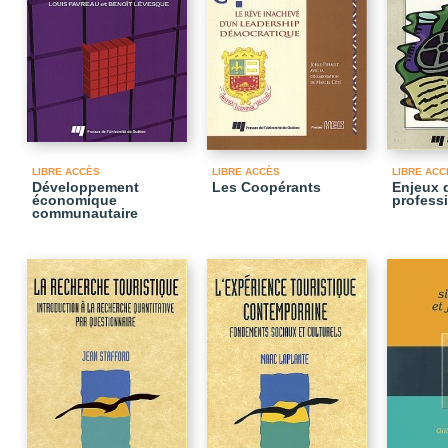
LIBRE ACCÈS
LIBRE ACCÈS
LIBRE ACC
Développement
Les Coopérants
Enjeux d
économique
professi
communautaire