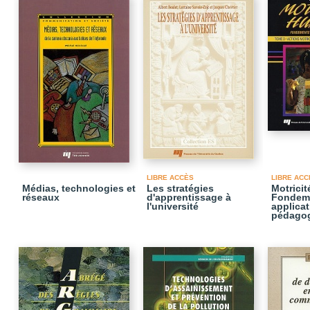
LIBRE ACCÈS
LIBRE ACC
Médias, technologies et
Les stratégies
Motrici
réseaux
d'apprentissage à
Fondeme
l'université
applica
pédagog