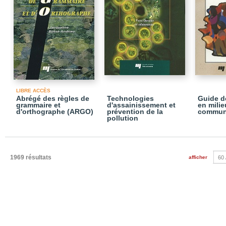
LIBRE ACCÈS
Abrégé des règles de
Technologies
Guide d
grammaire et
d'assainissement et
en milie
d'orthographe (ARGO)
prévention de la
commun
pollution
1969 résultats
afficher
60 