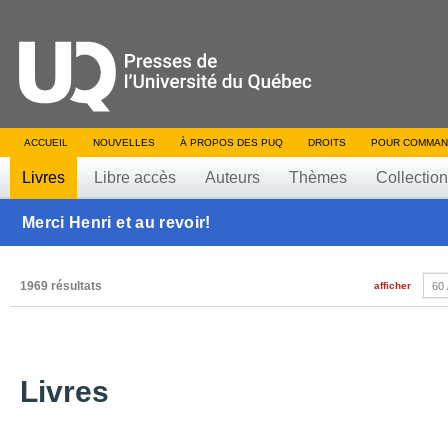
ACCUEIL
NOUVELLES
À PROPOS DES PUQ
DROITS
POUR COMMAN
Livres
Libre accès
Auteurs
Thèmes
Collectio
Merci Henri et au revoir!
1969 résultats
afficher
60 
Livres