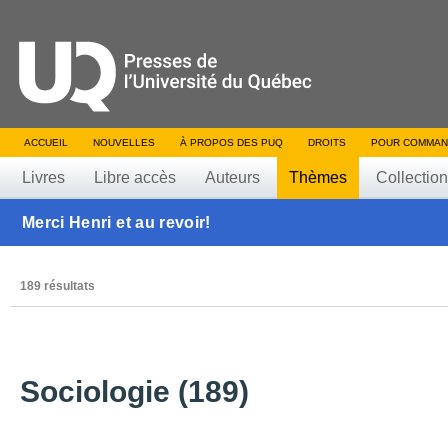
ACCUEIL
NOUVELLES
À PROPOS DES PUQ
DROITS
POUR COMMAN
Livres
Libre accès
Auteurs
Thèmes
Collectio
Merci Henri et au revoir!
189 résultats
Sociologie (189)