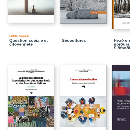
LIBRE ACCÈS
Question sociale et
Géocultures
Hvað er
citoyenneté
norðurs
Siðfræði