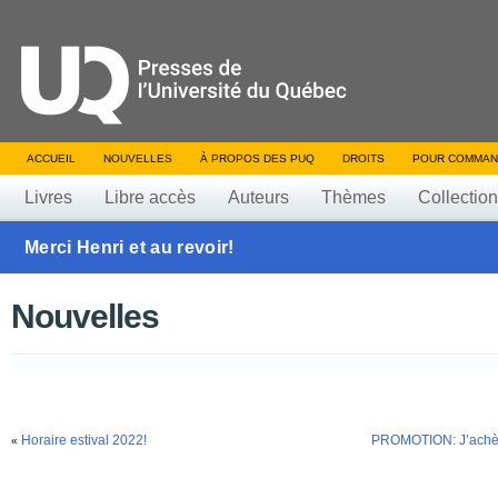
ACCUEIL
NOUVELLES
À PROPOS DES PUQ
DROITS
POUR COMMAN
Livres
Libre accès
Auteurs
Thèmes
Collectio
Merci Henri et au revoir!
Nouvelles
Horaire estival 2022!
PROMOTION: J’achète
«