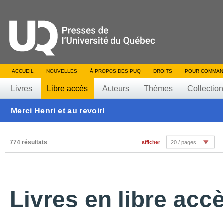
ACCUEIL
NOUVELLES
À PROPOS DES PUQ
DROITS
POUR COMMAN
Livres
Libre accès
Auteurs
Thèmes
Collectio
Merci Henri et au revoir!
774 résultats
afficher
20 / pages
Livres en libre acc