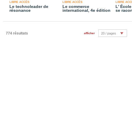
LIBRE ACCÈS
LIBRE ACCÈS
LIBRE ACC
Le technoleader de
Le commerce
L' Écol
résonance
international, 4e édition
se raco
774 résultats
afficher
20 / pages