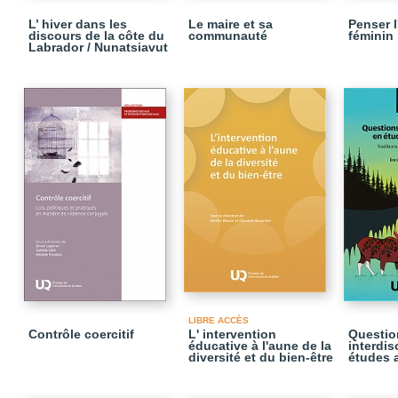
L’ hiver dans les
Le maire et sa
Penser l
discours de la côte du
communauté
féminin
Labrador / Nunatsiavut
LIBRE ACCÈS
Contrôle coercitif
L' intervention
Questio
éducative à l'aune de la
interdis
diversité et du bien-être
études 