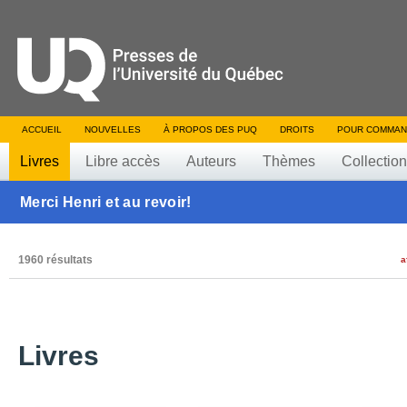
ACCUEIL
NOUVELLES
À PROPOS DES PUQ
DROITS
POUR COMMAN
Livres
Libre accès
Auteurs
Thèmes
Collectio
Merci Henri et au revoir!
1960 résultats
a
Livres