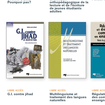
Pourquoi pas?
orthopédagogique de la
lecture et de l'écriture
de jeunes étudiants
adultes
LIBRE ACCÈS
LIBRE ACCÈS
LIBRE ACC
G.I. contre jihad
Multilinguisme et
Régulati
traitement des langues
des com
naturelles
enseig