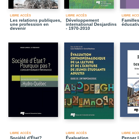
LIBRE ACCÈS
LIBRE ACCÈS
LIBRE ACC
Les relations publiques,
Développement
Familles
une profession en
international Desjardins
éducati
devenir
- 1970-2010
LIBRE ACCÈS
LIBRE ACCÈS
LIBRE ACC
Société d'État?
Évaluation
Penser l