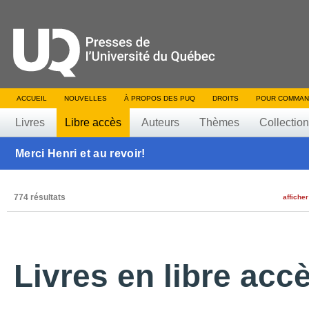
ACCUEIL
NOUVELLES
À PROPOS DES PUQ
DROITS
POUR COMMAN
Livres
Libre accès
Auteurs
Thèmes
Collectio
Merci Henri et au revoir!
774 résultats
afficher
Livres en libre acc