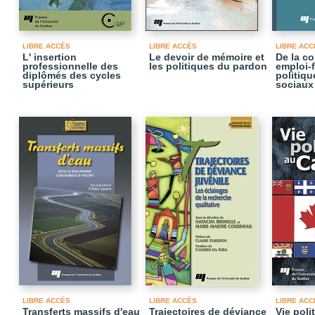
LIBRE ACCÈS
LIBRE ACCÈS
LIBRE ACC
L' insertion
Le devoir de mémoire et
De la co
professionnelle des
les politiques du pardon
emploi-f
diplômés des cycles
politiq
supérieurs
sociaux
LIBRE ACCÈS
LIBRE ACCÈS
LIBRE ACC
Transferts massifs d'eau
Trajectoires de déviance
Vie pol