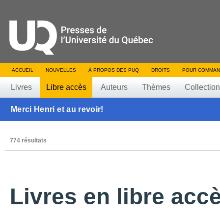
ACCUEIL
NOUVELLES
À PROPOS DES PUQ
DROITS
POUR COMMAN
Livres
Libre accès
Auteurs
Thèmes
Collectio
Merci Henri et au revoir!
774 résultats
Livres en libre acc