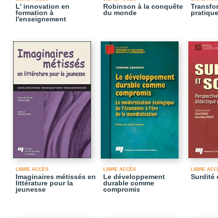
L' innovation en
Robinson à la conquête
Transfo
formation à
du monde
pratiqu
l'enseignement
LIBRE ACCÈS
LIBRE ACCÈS
LIBRE ACC
Imaginaires métissés en
Le développement
Surdité 
littérature pour la
durable comme
jeunesse
compromis