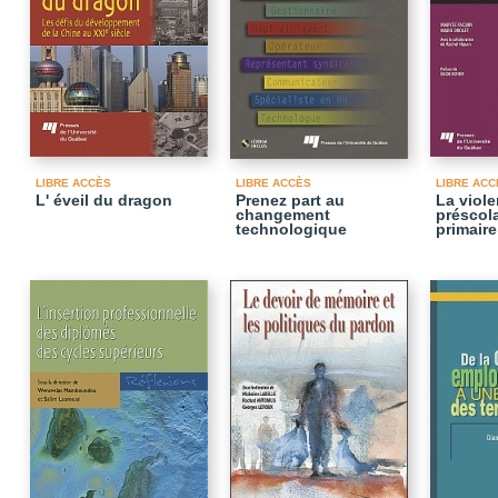
LIBRE ACCÈS
LIBRE ACCÈS
LIBRE ACC
L' éveil du dragon
Prenez part au
La viol
changement
préscola
technologique
primaire