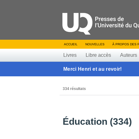
ACCUEIL
NOUVELLES
À PROPOS DES 
Livres
Libre accès
Auteurs
Merci Henri et au revoir!
334 résultats
Éducation (334)