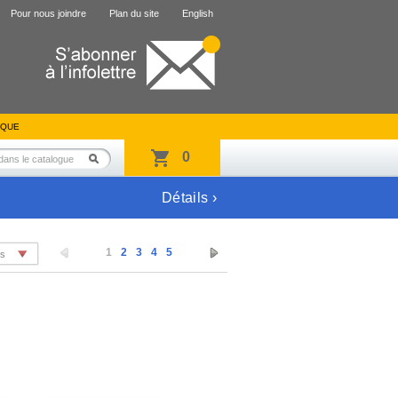
Pour nous joindre
Plan du site
English
IQUE
0
Détails ›
1
2
3
4
5
es