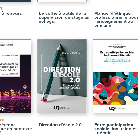
TÉ
r à rebours
Le coffre à outils de la
Manuel d'éthique
supervision de stage au
professionnelle pou
collégial
l’enseignement au
primaire
CÈS
pétence
Direction d'école 2.0
Entre participation
ue en contexte
sociale, inclusion et
f
littératie