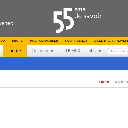
PUQ
DROITS
POUR COMMANDER
POUR PUBLIER
GUIDE D’ACHAT NUMÉR
Thèmes
Collections
PUQ360
50 ans
afficher
80 / pag