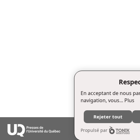
Respec
En acceptant de nous par
navigation, vous...
Plus
Rejeter tout
Édifice Fleurie, 480, de La Chapell
Propulsé par
Tél. : (418) 657-4399 Téléc. : (418