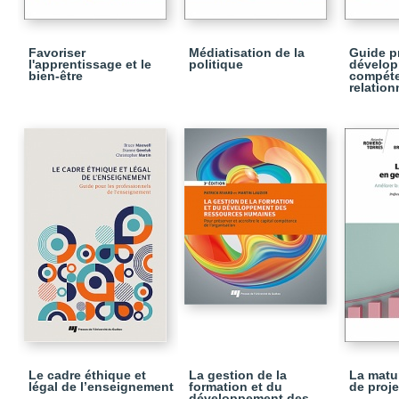
Favoriser
Médiatisation de la
Guide p
l'apprentissage et le
politique
dévelop
bien-être
compét
relation
Le cadre éthique et
La gestion de la
La matur
légal de l’enseignement
formation et du
de proje
développement des