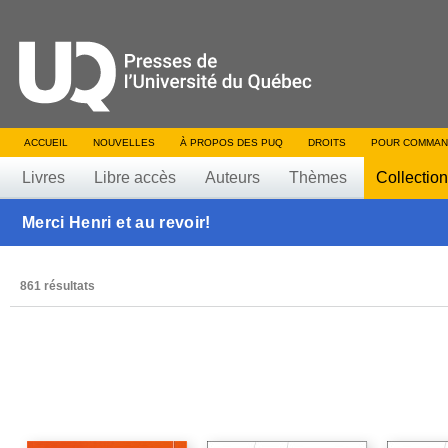
ACCUEIL
NOUVELLES
À PROPOS DES PUQ
DROITS
POUR COMMAN
Livres
Libre accès
Auteurs
Thèmes
Collectio
Merci Henri et au revoir!
861 résultats