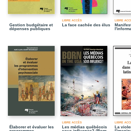
LIBRE ACCÈS
LIBRE ACC
Gestion budgétaire et
La face cachée des élus
Manifest
dépenses publiques
l'inform
LIBRE ACCÈS
LIBRE ACC
Élaborer et évaluer les
Les médias québécois
La viol
programmes
sous influence? (Born
l'imagin