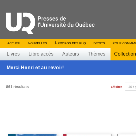
ACCUEIL
NOUVELLES
À PROPOS DES PUQ
DROITS
POUR COMMAN
Livres
Libre accès
Auteurs
Thèmes
Collectio
Merci Henri et au revoir!
861 résultats
afficher
40 /