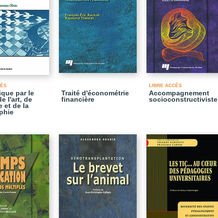
CÈS
LIBRE ACCÈS
ique par le
Traité d'économétrie
Accompagnement
e l'art, de
financière
socioconstructiviste
e et de la
phie