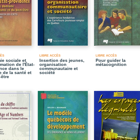
CÈS
LIBRE ACCÈS
LIBRE ACCÈS
e sociale et
Insertion des jeunes,
Pour guider la
mation de l'État-
organisation
métacognition
nce dans le
communautaire et
 de la santé et
société
-être