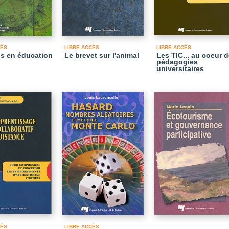
CÈS
LIBRE ACCÈS
LIBRE ACCÈS
s en éducation
Le brevet sur l'animal
Les TIC... au coeur 
pédagogies
universitaires
CÈS
LIBRE ACCÈS