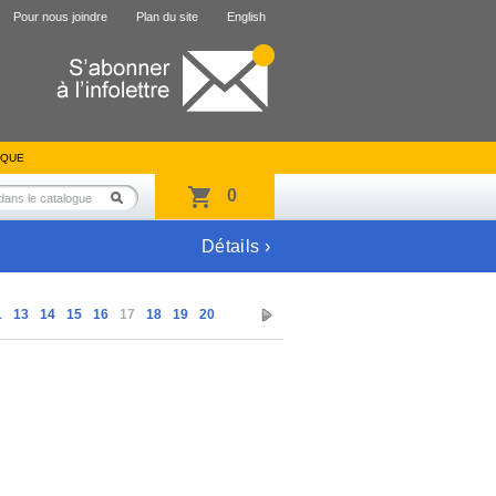
Pour nous joindre
Plan du site
English
IQUE
0
Détails ›
1
13
14
15
16
17
18
19
20