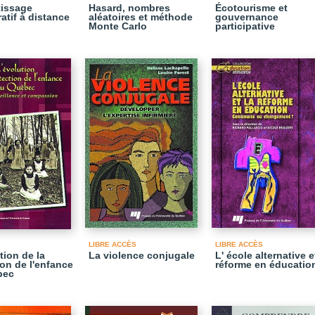
issage
Hasard, nombres
Écotourisme et
atif à distance
aléatoires et méthode
gouvernance
Monte Carlo
participative
LIBRE ACCÈS
LIBRE ACCÈS
tion de la
La violence conjugale
L' école alternative e
ion de l'enfance
réforme en éducatio
bec