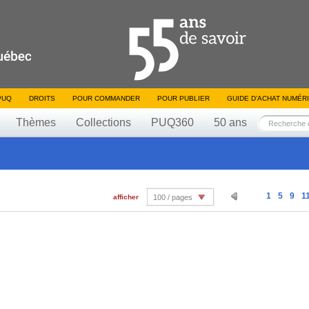
PUQ
DROITS
POUR COMMANDER
POUR PUBLIER
GUIDE D’ACHAT NUMÉR
Thèmes
Collections
PUQ360
50 ans
1
5
9
1
afficher
100 / pages