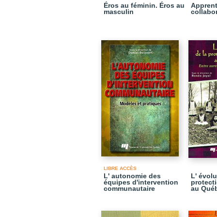
Éros au féminin. Éros au
Apprent
masculin
collabor
LIBRE ACCÈS
L' autonomie des
L' évolu
équipes d'intervention
protect
communautaire
au Qué