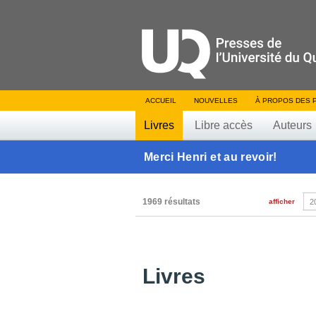
ACCUEIL
NOUVELLES
À PROPOS DES 
Livres
Libre accès
Auteurs
Merci Henri et au revoir!
1969 résultats
afficher
2
Livres