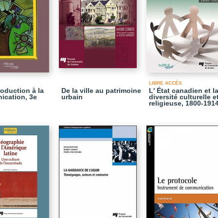
LIBRE ACCÈS
roduction à la
De la ville au patrimoine
L' État canadien et l
cation, 3e
urbain
diversité culturelle e
religieuse, 1800-191