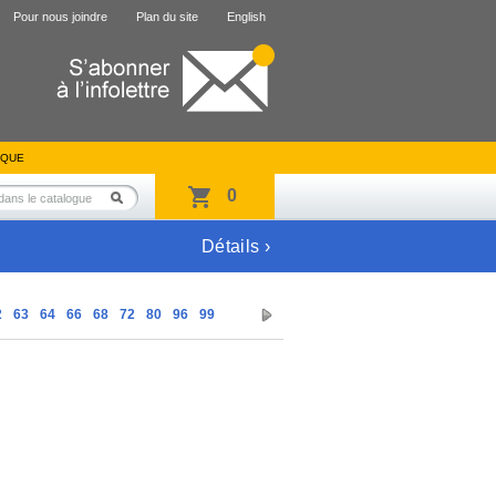
Pour nous joindre
Plan du site
English
IQUE
0
Détails ›
2
63
64
66
68
72
80
96
99