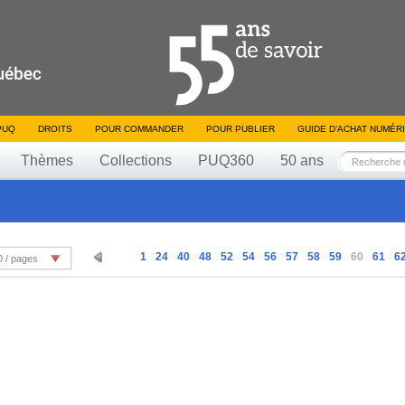
PUQ
DROITS
POUR COMMANDER
POUR PUBLIER
GUIDE D’ACHAT NUMÉR
Thèmes
Collections
PUQ360
50 ans
1
24
40
48
52
54
56
57
58
59
60
61
6
0 / pages