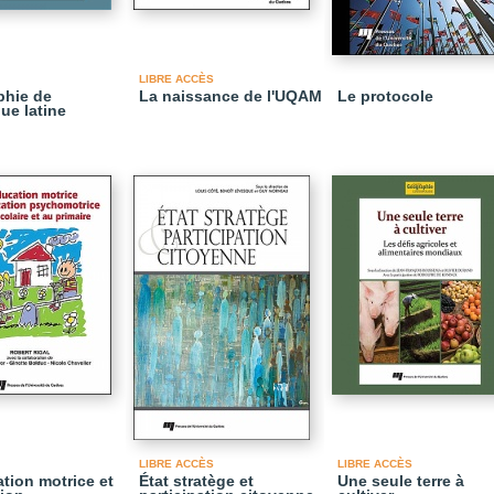
LIBRE ACCÈS
phie de
La naissance de l'UQAM
Le protocole
ue latine
LIBRE ACCÈS
LIBRE ACCÈS
ation motrice et
État stratège et
Une seule terre à