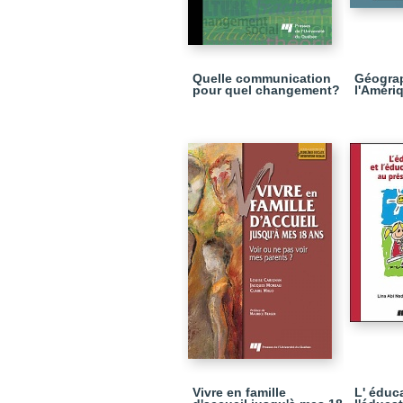
Quelle communication
Géogra
pour quel changement?
l'Amériq
Vivre en famille
L' éduc