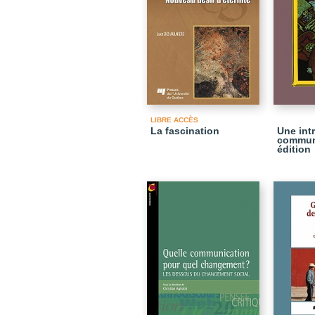
LIBRE ACCÈS
La fascination
Une int
communi
édition