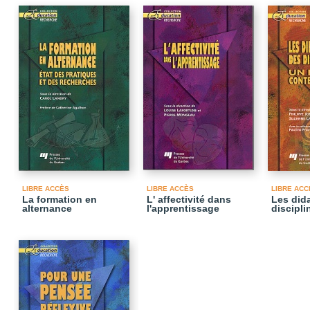
LIBRE ACCÈS
LIBRE ACCÈS
LIBRE ACC
La formation en
L' affectivité dans
Les did
alternance
l'apprentissage
discipli