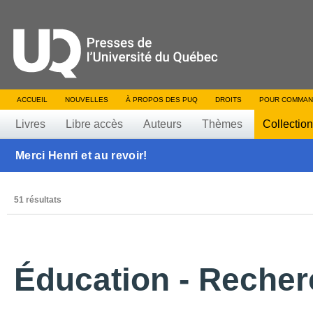
ACCUEIL
NOUVELLES
À PROPOS DES PUQ
DROITS
POUR COMMAN
Livres
Libre accès
Auteurs
Thèmes
Collectio
Merci Henri et au revoir!
51 résultats
Éducation - Reche