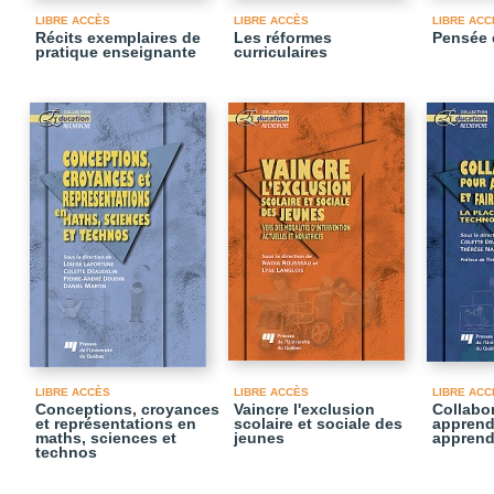
LIBRE ACCÈS
LIBRE ACCÈS
LIBRE ACC
Récits exemplaires de
Les réformes
Pensée e
pratique enseignante
curriculaires
LIBRE ACCÈS
LIBRE ACCÈS
LIBRE ACC
Conceptions, croyances
Vaincre l'exclusion
Collabo
et représentations en
scolaire et sociale des
apprendr
maths, sciences et
jeunes
apprend
technos