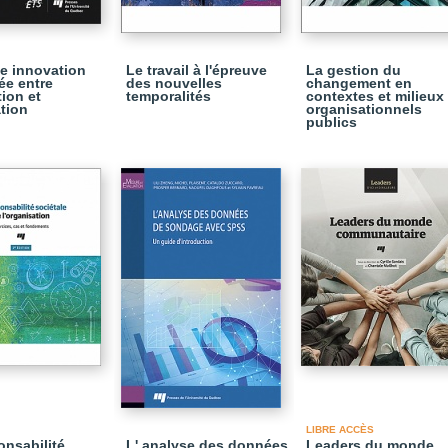
e innovation
Le travail à l'épreuve
La gestion du
ée entre
des nouvelles
changement en
tion et
temporalités
contextes et milieux
ation
organisationnels
publics
LIBRE ACCÈS
onsabilité
L' analyse des données
Leaders du monde