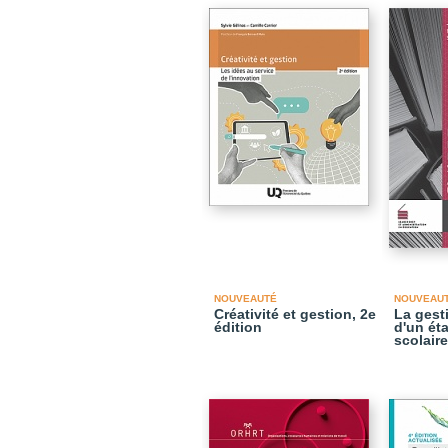
NOUVEAUTÉ
NOUVEAU
Créativité et gestion, 2e
La gest
édition
d'un ét
scolaire