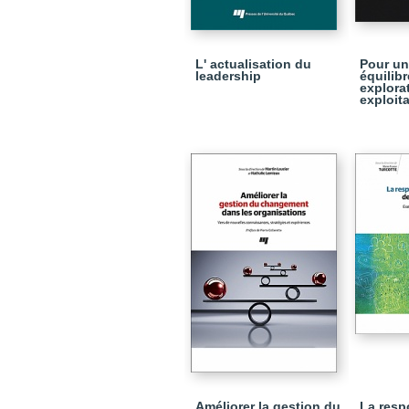
L' actualisation du
Pour un
leadership
équilibr
explora
exploit
Améliorer la gestion du
La resp