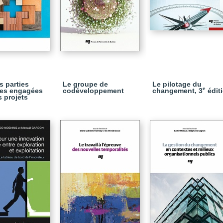
s parties
Le groupe de
Le pilotage du
e
tes engagées
codéveloppement
changement, 3
édit
s projets