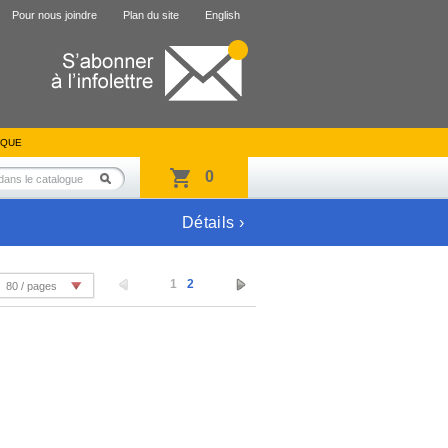
Pour nous joindre
Plan du site
English
IQUE
0
Détails ›
1
2
80 / pages