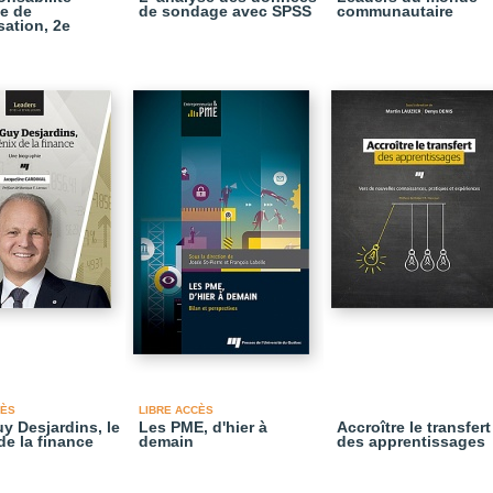
le de
de sondage avec SPSS
communautaire
sation, 2e
CÈS
LIBRE ACCÈS
y Desjardins, le
Les PME, d'hier à
Accroître le transfert
de la finance
demain
des apprentissages