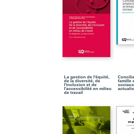
La gestion de l'équité,
Concili
de la diversité, de
famille 
l'inclusion et de
sociaux
l'accessibilité en milieu
actuali
de travail