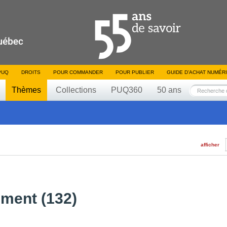
PUQ
DROITS
POUR COMMANDER
POUR PUBLIER
GUIDE D’ACHAT NUMÉR
Thèmes
Collections
PUQ360
50 ans
afficher
ment (132)