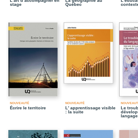
L’art d’accompagner en
La géographie au
L’éduca
stage
Québec
contexte
NOUVEAUTÉ
NOUVEAUTÉ
NOUVEAUT
Écrire le territoire
L' apprentissage visible
Le troub
: la suite
dévelop
langage