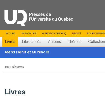
ACCUEIL
NOUVELLES
À PROPOS DES PUQ
DROITS
POUR COMMAN
Livres
Libre accès
Auteurs
Thèmes
Collectio
Merci Henri et au revoir!
1960 résultats
Livres