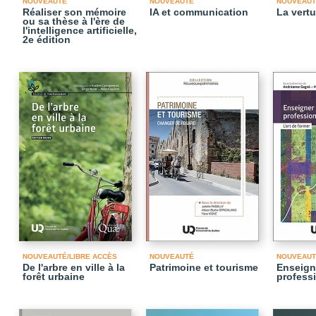
NOUVEAUTÉ
NOUVEAUTÉ
NOUVEAUT
Réaliser son mémoire
IA et communication
La vertu
ou sa thèse à l'ère de
l'intelligence artificielle,
2e édition
NOUVEAUTÉ/LIBRE ACCÈS
NOUVEAUTÉ
NOUVEAUT
De l'arbre en ville à la
Patrimoine et tourisme
Enseign
forêt urbaine
profess