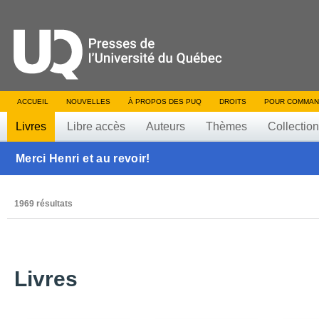
ACCUEIL
NOUVELLES
À PROPOS DES PUQ
DROITS
POUR COMMAN
Livres
Libre accès
Auteurs
Thèmes
Collectio
Merci Henri et au revoir!
1969 résultats
Livres